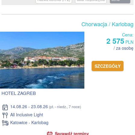
Chorwacja
/ Karlobag
Cena:
2 575
PLN
/ za osobę
SZCZEGÓŁY
HOTEL ZAGREB
14.08.26 - 23.08.26
(pt. - niedz., 7 noce)
All Inclusive Light
Katowice - Karlobag
Sprawdź terminy