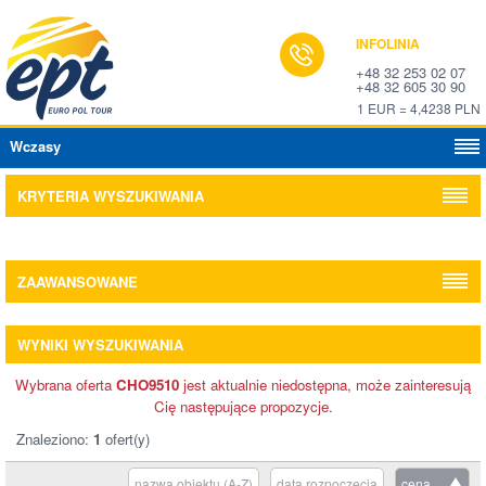
INFOLINIA
+48 32 253 02 07
+48 32 605 30 90
1 EUR = 4,4238 PLN
Wczasy
KRYTERIA WYSZUKIWANIA
ZAAWANSOWANE
WYNIKI WYSZUKIWANIA
Wybrana oferta
CHO9510
jest aktualnie niedostępna, może zainteresują
Cię następujące propozycje.
Znaleziono:
1
ofert(y)
nazwa obiektu (A-Z)
data rozpoczęcia
cena