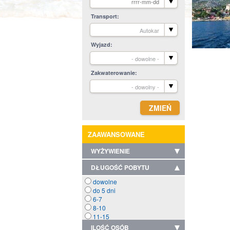
Transport
Autokar
Wyjazd
- dowolne -
Zakwaterowanie
- dowolny -
ZAAWANSOWANE
WYŻYWIENIE
DŁUGOŚĆ POBYTU
dowolne
do 5 dni
6-7
8-10
11-15
ILOŚĆ OSÓB