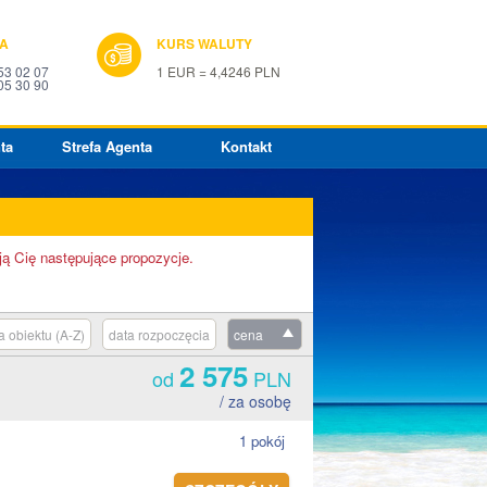
IA
KURS WALUTY
53 02 07
1 EUR = 4,4246 PLN
05 30 90
ta
Strefa Agenta
Kontakt
ją Cię następujące propozycje.
 obiektu (A-Z)
data rozpoczęcia
cena
2 575
od
PLN
/ za osobę
1 pokój