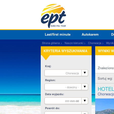
Last/first minute
Autokarem
D
Strona główna
Nasze kierunki
Chorwacja
Wynik
KRYTERIA WYSZUKIWANIA
WYNIKI 
Kraj
Znalezion
Chorwacja
Sortuj wg:
Region
- dowolny -
HOTE
Chorwacj
Data wyjazdu
Powrót do