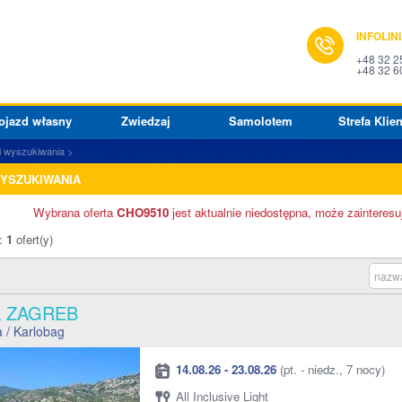
INFOLIN
+48 32 2
+48 32 6
ojazd własny
Zwiedzaj
Samolotem
Strefa Klien
i wyszukiwania
WYSZUKIWANIA
Wybrana oferta
CHO9510
jest aktualnie niedostępna, może zainteresu
o:
1
ofert(y)
nazwa
L ZAGREB
a
/ Karlobag
14.08.26 - 23.08.26
(pt. - niedz., 7 nocy)
All Inclusive Light