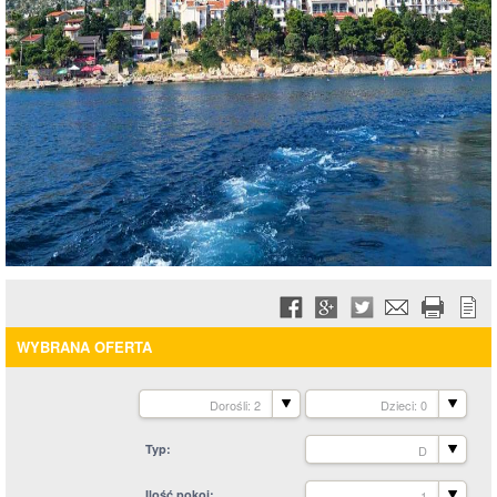
WYBRANA OFERTA
Dorośli: 2
Dzieci: 0
Typ
D
Ilość pokoi
1