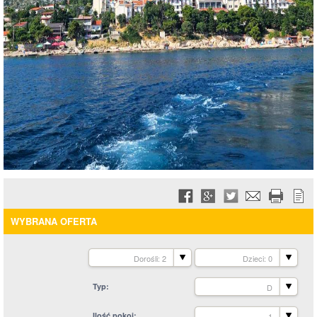
WYBRANA OFERTA
Dorośli: 2
Dzieci: 0
Typ
D
Ilość pokoi
1