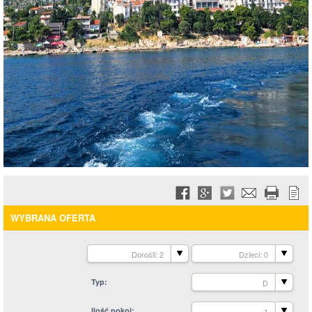
WYBRANA OFERTA
Dorośli: 2
Dzieci: 0
Typ
D
Ilość pokoi
1