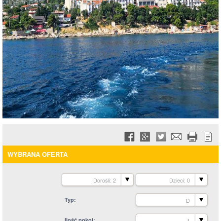
WYBRANA OFERTA
Dorośli: 2
Dzieci: 0
Typ
D
Ilość pokoi
1