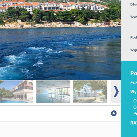
Dłu
Wyż
Rod
Wyj
Po
Pok
Wyb
O
O
P
RA