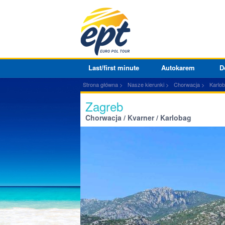
Last/first minute
Autokarem
D
Strona główna
Nasze kierunki
Chorwacja
Karlo
Zagreb
Chorwacja / Kvarner / Karlobag