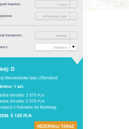
gość imprezy
7 nocy
ywienie
All Inclusive Light
zaj transportu
Autokar
azd z
Katowice
kój: D
ój dwuosobowy typu (Standard)
rano: 1 szt.
soba dorosła: 2 575
PLN
soba dorosła: 2 575
PLN
rzejazd z Katowice do Karlobag
5 150
ZEM:
PLN
REZERWUJ TERAZ