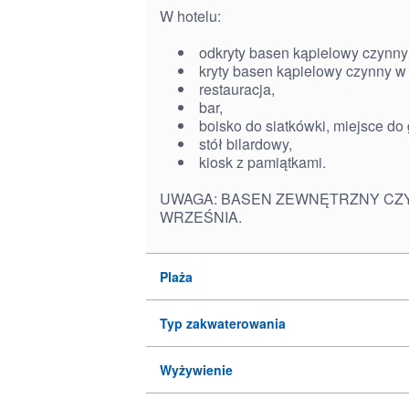
W hotelu:
odkryty basen kąpielowy czynny
kryty basen kąpielowy czynny w
restauracja,
bar,
boisko do siatkówki, miejsce do
stół bilardowy,
kiosk z pamiątkami.
UWAGA: BASEN ZEWNĘTRZNY CZ
WRZEŚNIA.
Plaża
Typ zakwaterowania
Wyżywienie