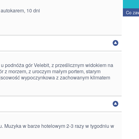
 autokarem, 10 dni
Co za
u podnóża gór Velebit, z prześlicznym widokiem na
r z morzem, z uroczym małym portem, starym
iejscowość wypoczynkowa z zachowanym klimatem
zu. Muzyka w barze hotelowym 2-3 razy w tygodniu w