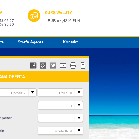
IA
KURS WALUTY
53 02 07
1 EUR = 4,4246 PLN
05 30 90
ta
Strefa Agenta
Kontakt
ANA OFERTA
Dorośli: 2
Dzieci: 0
D
ć pokoi
1
min
2026-08-14