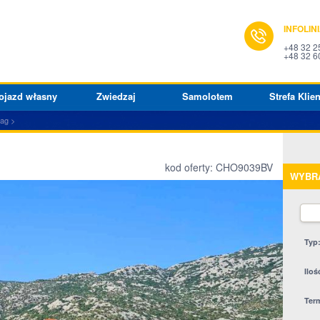
INFOLIN
+48 32 2
+48 32 6
ojazd własny
Zwiedzaj
Samolotem
Strefa Klien
bag
kod oferty: CHO9039BV
WYBR
Typ
Iloś
Ter