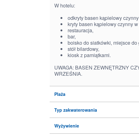
W hotelu:
odkryty basen kąpielowy czynny
kryty basen kąpielowy czynny w
restauracja,
bar,
boisko do siatkówki, miejsce do
stół bilardowy,
kiosk z pamiątkami.
UWAGA: BASEN ZEWNĘTRZNY CZ
WRZEŚNIA.
Plaża
Typ zakwaterowania
Wyżywienie