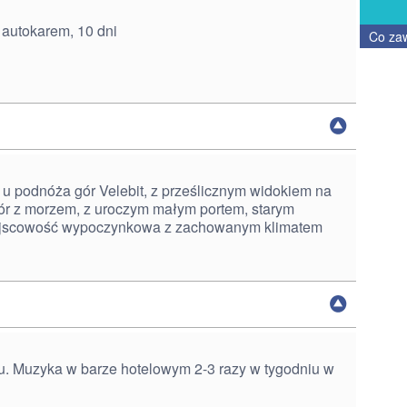
 autokarem, 10 dni
Co za
u podnóża gór Velebit, z prześlicznym widokiem na
r z morzem, z uroczym małym portem, starym
iejscowość wypoczynkowa z zachowanym klimatem
zu. Muzyka w barze hotelowym 2-3 razy w tygodniu w