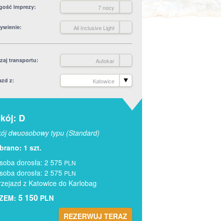
gość imprezy
7 nocy
ywienie
All Inclusive Light
zaj transportu
Autokar
azd z
Katowice
kój: D
ój dwuosobowy typu (Standard)
rano: 1 szt.
soba dorosła: 2 575
PLN
soba dorosła: 2 575
PLN
rzejazd z Katowice do Karlobag
5 150
ZEM:
PLN
REZERWUJ TERAZ