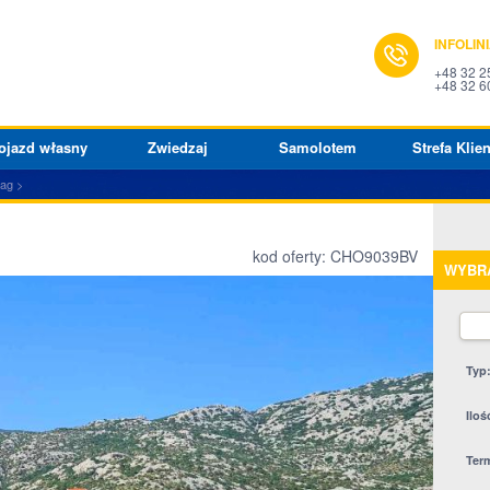
INFOLIN
+48 32 2
+48 32 6
ojazd własny
Zwiedzaj
Samolotem
Strefa Klien
bag
kod oferty: CHO9039BV
WYBR
Typ
Iloś
Ter