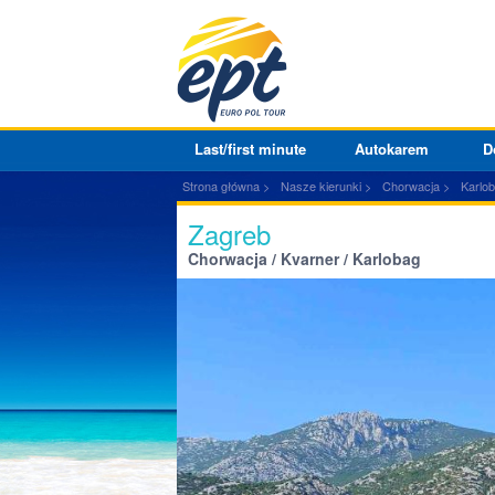
Last/first minute
Autokarem
D
Strona główna
Nasze kierunki
Chorwacja
Karlo
Zagreb
Chorwacja / Kvarner / Karlobag