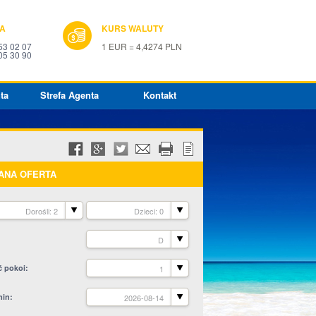
IA
KURS WALUTY
53 02 07
1 EUR = 4,4274 PLN
05 30 90
ta
Strefa Agenta
Kontakt
ANA OFERTA
Dorośli: 2
Dzieci: 0
D
ć pokoi
1
min
2026-08-14