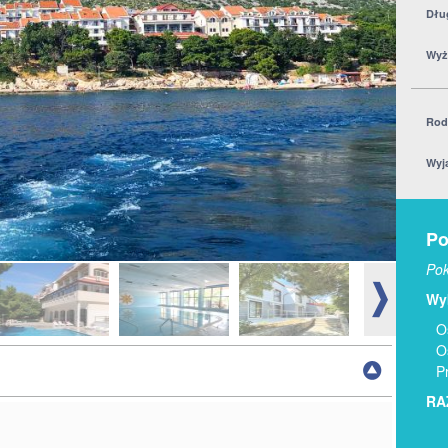
Dłu
Wyż
Rod
Wyj
Po
Pok
Wyb
O
O
P
RA