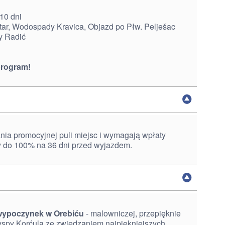
10 dni
tar, Wodospady Kravica, Objazd po Płw. Pelješac
y Radić
program!
ia promocyjnej puli miejsc i wymagają wpłaty
y do 100% na 36 dni przed wyjazdem.
wypoczynek w Orebiću
- malowniczej, przepięknie
yspy Korćula ze zwiedzaniem najpiękniejszych