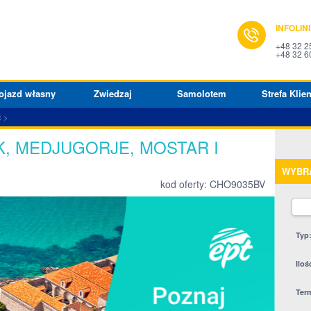
INFOLIN
+48 32 2
+48 32 6
ojazd własny
Zwiedzaj
Samolotem
Strefa Klien
ć
, MEDJUGORJE, MOSTAR I
WYBR
kod oferty: CHO9035BV
Typ
Iloś
Ter