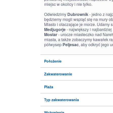
miejsc w okolicy i nie tylko.
Odwiedzimy
Dubrownik
- jedno z naj
będziemy mogli wspiąć się na mury obr
Miasto i otaczające je morze. Udamy 
Medjugorje
- największy i najbardzie
Mostar
- urocze miasteczko nad Nare
miasta, a także zobaczymy kawałek ra
półwysep
Peljesac
, aby odkryć jego u
Położenie
Zakwaterowanie
Plaża
Typ zakwaterowania
Wyżywienie