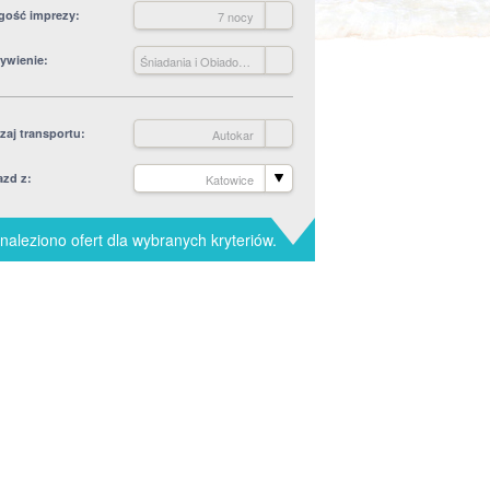
gość imprezy
7 nocy
ywienie
Śniadania i Obiadokolacje +
zaj transportu
Autokar
azd z
Katowice
naleziono ofert dla wybranych kryteriów.