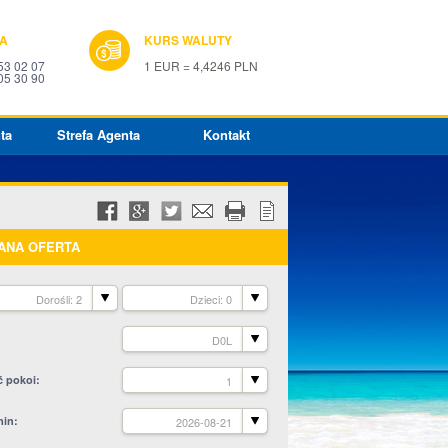
IA
KURS WALUTY
53 02 07
1 EUR = 4,4246 PLN
05 30 90
ta
Strefa Agenta
Kontakt
ANA OFERTA
Dorośli: 2
Dzieci: 0
D0L
ć pokoi
1
min
2026-08-21