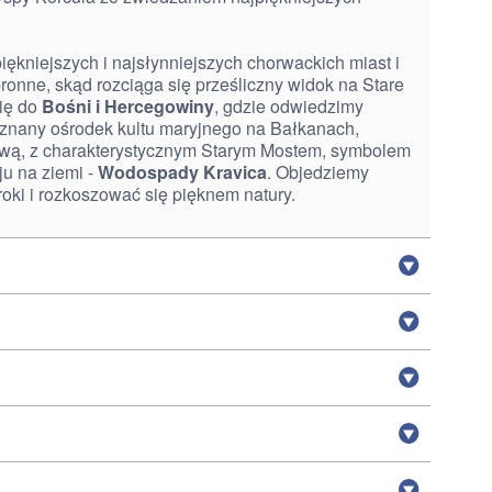
piękniejszych i najsłynniejszych chorwackich miast i
onne, skąd rozciąga się prześliczny widok na Stare
się do
Bośni i Hercegowiny
, gdzie odwiedzimy
j znany ośrodek kultu maryjnego na Bałkanach,
twą, z charakterystycznym Starym Mostem, symbolem
ju na ziemi -
Wodospady Kravica
. Objedziemy
roki i rozkoszować się pięknem natury.