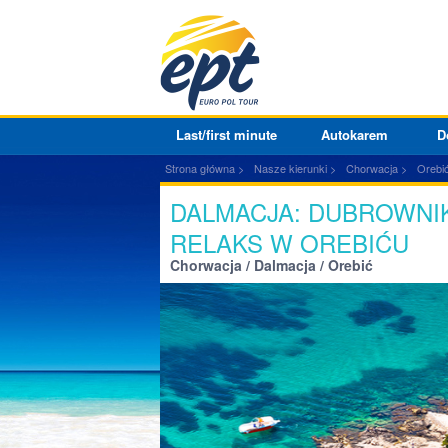
Last/first minute
Autokarem
D
Strona główna
Nasze kierunki
Chorwacja
Orebi
DALMACJA: DUBROWNIK
RELAKS W OREBIĆU
Chorwacja / Dalmacja / Orebić