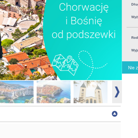
Dłu
Wyż
Rod
Wyj
Nie z