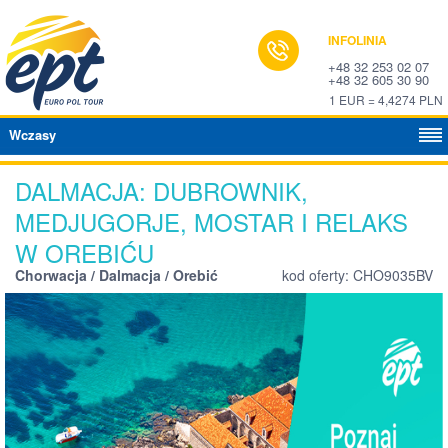
INFOLINIA
+48 32 253 02 07
+48 32 605 30 90
1 EUR = 4,4274 PLN
Wczasy
DALMACJA: DUBROWNIK,
MEDJUGORJE, MOSTAR I RELAKS
W OREBIĆU
Chorwacja / Dalmacja / Orebić
kod oferty: CHO9035BV