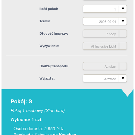
Ilość pokoi
1
Termin
2026-09-04
Długość imprezy
7 nocy
Wyżywienie
All Inclusive Light
Rodzaj transportu
Autokar
Wyjazd z
Katowice
Pokój: S
Pokój 1-osobowy (Standard)
Wybrano: 1 szt.
Osoba dorosła: 2 953
PLN
Przejazd z Katowice do Karlobag