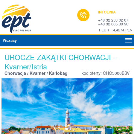
INFOLINIA
+48 32 253 02 07
+48 32 605 30 90
1 EUR = 4,4274 PLN
Wczasy
UROCZE ZAKĄTKI CHORWACJI -
Kvarner/Istria
Chorwacja / Kvarner / Karlobag
kod oferty: CHO5000BBV