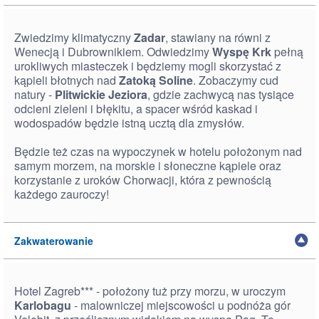
Zwiedzimy klimatyczny
Zadar
, stawiany na równi z
Wenecją i Dubrownikiem. Odwiedzimy
Wyspę Krk
pełną
urokliwych miasteczek i będziemy mogli skorzystać z
kąpieli błotnych nad
Zatoką Soline
. Zobaczymy cud
natury -
Plitwickie Jeziora
, gdzie zachwycą nas tysiące
odcieni zieleni i błękitu, a spacer wśród kaskad i
wodospadów będzie istną ucztą dla zmysłów.
Będzie też czas na wypoczynek w hotelu położonym nad
samym morzem, na morskie i słoneczne kąpiele oraz
korzystanie z uroków Chorwacji, która z pewnością
każdego zauroczy!
Zakwaterowanie
Hotel Zagreb*** - położony tuż przy morzu, w uroczym
Karlobagu
- malowniczej miejscowości u podnóża gór