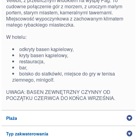
Velebit, z prześlicznym widokiem na wyspę Pag. To
cudowne połączenie gór z morzem, z uroczym małym
portem, starym miastem, kameralnymi tawernami.
Miejscowość wypoczynkowa z zachowanym klimatem
małego rybackiego miasteczka.
W hotelu:
odkryty basen kąpielowy,
kryty basen kąpielowy,
restauracja,
bar,
boisko do siatkówki, miejsce do gry w tenisa
ziemnego, minigolf.
UWAGA: BASEN ZEWNĘTRZNY CZYNNY OD
POCZĄTKU CZERWCA DO KOŃCA WRZEŚNIA.
Plaża
Typ zakwaterowania