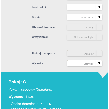
Ilość pokoi
1
Termin
2026-09-04
Długość imprezy
7 nocy
Wyżywienie
All Inclusive Light
Rodzaj transportu
Autokar
Wyjazd z
Katowice
Pokój: S
Pokój 1-osobowy (Standard)
Wybrano: 1 szt.
Osoba dorosła: 2 953
PLN
Przejazd z Katowice do Karlobag