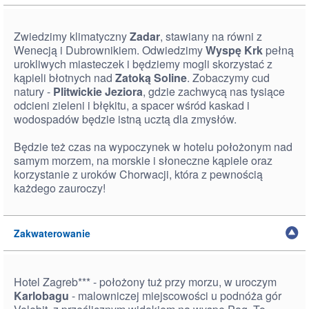
Zwiedzimy klimatyczny
Zadar
, stawiany na równi z
Wenecją i Dubrownikiem. Odwiedzimy
Wyspę Krk
pełną
urokliwych miasteczek i będziemy mogli skorzystać z
kąpieli błotnych nad
Zatoką Soline
. Zobaczymy cud
natury -
Plitwickie Jeziora
, gdzie zachwycą nas tysiące
odcieni zieleni i błękitu, a spacer wśród kaskad i
wodospadów będzie istną ucztą dla zmysłów.
Będzie też czas na wypoczynek w hotelu położonym nad
samym morzem, na morskie i słoneczne kąpiele oraz
korzystanie z uroków Chorwacji, która z pewnością
każdego zauroczy!
Zakwaterowanie
Hotel Zagreb*** - położony tuż przy morzu, w uroczym
Karlobagu
- malowniczej miejscowości u podnóża gór