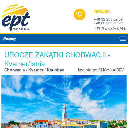
INFOLINIA
+48 32 253 02 07
+48 32 605 30 90
1 EUR = 4,4246 PLN
Wczasy
UROCZE ZAKĄTKI CHORWACJI -
Kvarner/Istria
Chorwacja / Kvarner / Karlobag
kod oferty: CHO5000BBV