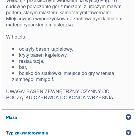
Velebit, z prześlicznym widokiem na wyspę Pag. To
cudowne połączenie gór z morzem, z uroczym małym
portem, starym miastem, kameralnymi tawernami.
Miejscowość wypoczynkowa z zachowanym klimatem
małego rybackiego miasteczka.
W hotelu:
odkryty basen kąpielowy,
kryty basen kąpielowy,
restauracja,
bar,
boisko do siatkówki, miejsce do gry w tenisa
ziemnego, minigolf.
UWAGA: BASEN ZEWNĘTRZNY CZYNNY OD
POCZĄTKU CZERWCA DO KOŃCA WRZEŚNIA.
Plaża
Typ zakwaterowania