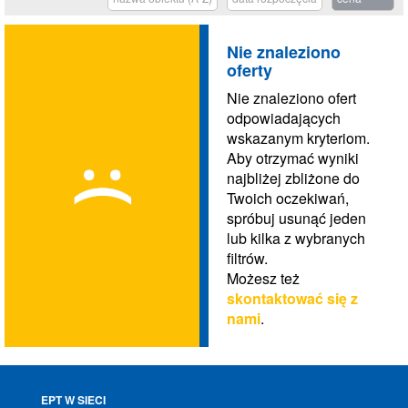
Nie znaleziono
oferty
Nie znaleziono ofert
odpowiadających
wskazanym kryteriom.
Aby otrzymać wyniki
najbliżej zbliżone do
Twoich oczekiwań,
spróbuj usunąć jeden
lub kilka z wybranych
filtrów.
Możesz też
skontaktować się z
nami
.
EPT W SIECI