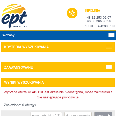
INFOLINIA
+48 32 253 02 07
+48 32 605 30 90
1 EUR = 4,4238 PLN
Wczasy
KRYTERIA WYSZUKIWANIA
ZAAWANSOWANE
WYNIKI WYSZUKIWANIA
Wybrana oferta
CGA9110
jest aktualnie niedostępna, może zainteresują
Cię następujące propozycje.
Znaleziono:
0
ofert(y)
nazwa obiektu (A-Z)
data rozpoczęcia
cena