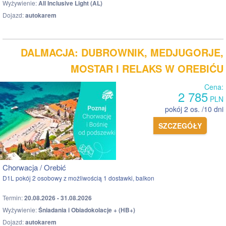
Wyżywienie:
All Inclusive Light (AL)
Dojazd:
autokarem
DALMACJA: DUBROWNIK, MEDJUGORJE,
MOSTAR I RELAKS W OREBIĆU
Cena:
2 785
PLN
pokój 2 os. /10 dni
SZCZEGÓŁY
Chorwacja / Orebić
D1L pokój 2 osobowy z możliwością 1 dostawki, balkon
Termin:
20.08.2026 - 31.08.2026
Wyżywienie:
Śniadania i Obiadokolacje + (HB+)
Dojazd:
autokarem