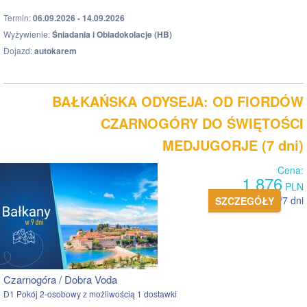
Termin:
06.09.2026 - 14.09.2026
Wyżywienie:
Śniadania i Obiadokolacje (HB)
Dojazd:
autokarem
BAŁKAŃSKA ODYSEJA: OD FIORDÓW
CZARNOGÓRY DO ŚWIĘTOŚCI
MEDJUGORJE (7 dni)
Cena:
1 876
PLN
pokój 2 os. /7 dni
SZCZEGÓŁY
Czarnogóra / Dobra Voda
D1 Pokój 2-osobowy z możliwością 1 dostawki