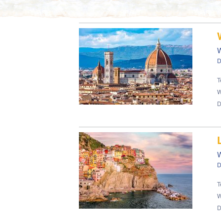
W
D
T
W
D
D
T
W
D