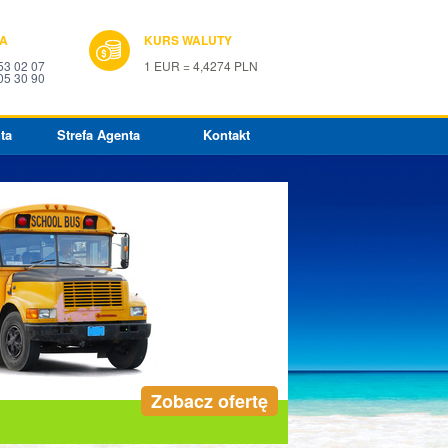
IA
KURS WALUTY
53 02 07
1 EUR = 4,4274 PLN
05 30 90
ta
Strefa Agenta
Kontakt
Zobacz ofertę