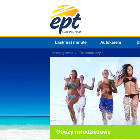
Last/first minute
Autokarem
D
Strona główna
Dla młodzieży
Obozy młodzieżowe