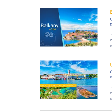
C
D
T
W
D
C
D
T
W
D