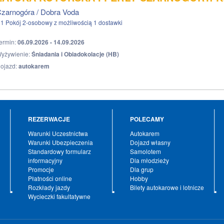
zarnogóra / Dobra Voda
1 Pokój 2-osobowy z możliwością 1 dostawki
ermin:
06.09.2026 - 14.09.2026
yżywienie:
Śniadania i Obiadokolacje (HB)
ojazd:
autokarem
REZERWACJE
POLECAMY
Warunki Uczestnictwa
Autokarem
Warunki Ubezpieczenia
Dojazd własny
Standardowy formularz
Samolotem
informacyjny
Dla młodzieży
Promocje
Dla grup
Płatności online
Hobby
Rozkłady jazdy
Bilety autokarowe i lotnicze
Wycieczki fakultatywne