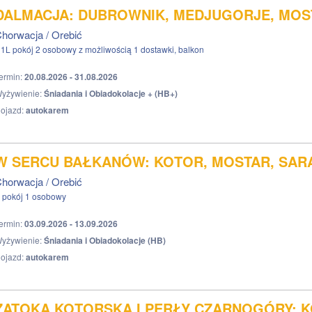
DALMACJA: DUBROWNIK, MEDJUGORJE, MOSTA
horwacja / Orebić
1L pokój 2 osobowy z możliwością 1 dostawki, balkon
ermin:
20.08.2026 - 31.08.2026
yżywienie:
Śniadania i Obiadokolacje + (HB+)
ojazd:
autokarem
W SERCU BAŁKANÓW: KOTOR, MOSTAR, SARA
horwacja / Orebić
 pokój 1 osobowy
ermin:
03.09.2026 - 13.09.2026
yżywienie:
Śniadania i Obiadokolacje (HB)
ojazd:
autokarem
ZATOKA KOTORSKA I PERŁY CZARNOGÓRY: K