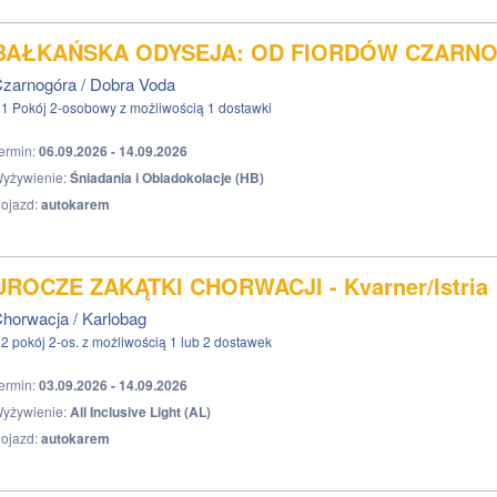
BAŁKAŃSKA ODYSEJA: OD FIORDÓW CZARNO
zarnogóra / Dobra Voda
1 Pokój 2-osobowy z możliwością 1 dostawki
ermin:
06.09.2026 - 14.09.2026
yżywienie:
Śniadania i Obiadokolacje (HB)
ojazd:
autokarem
UROCZE ZAKĄTKI CHORWACJI - Kvarner/Istria
horwacja / Karlobag
2 pokój 2-os. z możliwością 1 lub 2 dostawek
ermin:
03.09.2026 - 14.09.2026
yżywienie:
All Inclusive Light (AL)
ojazd:
autokarem