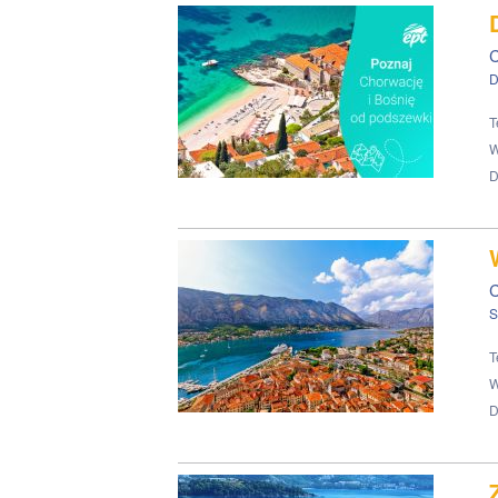
C
D
T
W
D
C
S
T
W
D