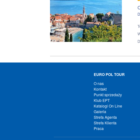
C
D
T
W
D
EURO POL TOUR
O nas
Kontakt
Punkt sprzedaży
Klub EPT
Katalogi On Line
Galeria
Strefa Agenta
Strefa Klienta
Praca