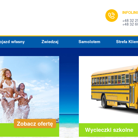
INFOLIN
+48 32 2
+48 32 6
ojazd własny
Zwiedzaj
Samolotem
Strefa Klien
Zobacz ofertę
Wycieczki szkolne