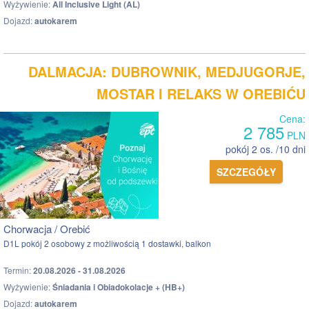
Wyżywienie:
All Inclusive Light (AL)
Dojazd:
autokarem
DALMACJA: DUBROWNIK, MEDJUGORJE,
MOSTAR I RELAKS W OREBIĆU
Cena:
2 785
PLN
pokój 2 os. /10 dni
SZCZEGÓŁY
Chorwacja / Orebić
D1L pokój 2 osobowy z możliwością 1 dostawki, balkon
Termin:
20.08.2026 - 31.08.2026
Wyżywienie:
Śniadania i Obiadokolacje + (HB+)
Dojazd:
autokarem