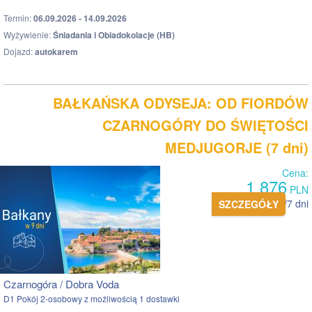
Termin:
06.09.2026 - 14.09.2026
Wyżywienie:
Śniadania i Obiadokolacje (HB)
Dojazd:
autokarem
BAŁKAŃSKA ODYSEJA: OD FIORDÓW
CZARNOGÓRY DO ŚWIĘTOŚCI
MEDJUGORJE (7 dni)
Cena:
1 876
PLN
pokój 2 os. /7 dni
SZCZEGÓŁY
Czarnogóra / Dobra Voda
D1 Pokój 2-osobowy z możliwością 1 dostawki