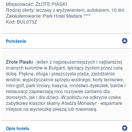
Miejscowość: ZŁOTE PIASKI
Rodzaj oferty: wczasy z wyżywieniem, autokarem, 10 dni
Zakwaterowanie: Park Hotel Madara ****
Kod: BUL073Z
Położenie
Złote Piaski
- jeden z najpopularniejszych i najbardziej
znanych kurortów w Bułgarii, tętniący życiem przez całą
dobę. Piękna, długa i piaszczysta plaża, zjeżdżalnie
wodne, wypożyczalnie sprzętu wodnego, korty tenisowe,
mini-golf, park linowy, kasyna, mnóstwo dyskotek, barów i
restauracji zapewniają moc rozrywek zarówno dla
dorosłych, jak i dla dzieci. W pobliżu na odkrycie czeka
zabytkowy klasztor skalny Aładża Monastyr - wspaniałe
miejsce na wycieczkę pieszą lub rowerową.
Opis hotelu