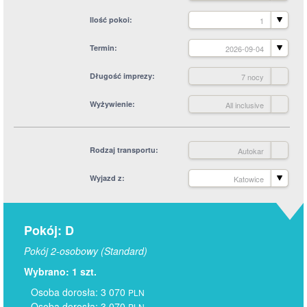
Ilość pokoi
1
Termin
2026-09-04
Długość imprezy
7 nocy
Wyżywienie
All inclusive
Rodzaj transportu
Autokar
Wyjazd z
Katowice
Pokój: D
Pokój 2-osobowy (Standard)
Wybrano: 1 szt.
Osoba dorosła: 3 070
PLN
Osoba dorosła: 3 070
PLN