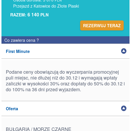
Przejazd z Katowice do Złote Piaski
6 140
RAZEM:
PLN
REZERWUJ TERAZ
Co zawiera cena
?
First Minute
Podane ceny obowiązują do wyczerpania promocyjnej
puli miejsc, nie dłużej niż do 30.12 i wymagają wpłaty
zaliczki w wysokości 30% oraz dopłaty do 50% do 30.12 i
do 100% na 36 dni przed wyjazdem.
Oferta
BUŁGARIA / MORZE CZARNE