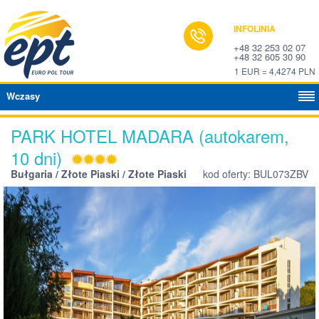
INFOLINIA
+48 32 253 02 07
+48 32 605 30 90
1 EUR = 4,4274 PLN
Wczasy
PARK HOTEL MADARA (autokarem,
10 dni)
Bułgaria / Złote Piaski / Złote Piaski
kod oferty: BUL073ZBV