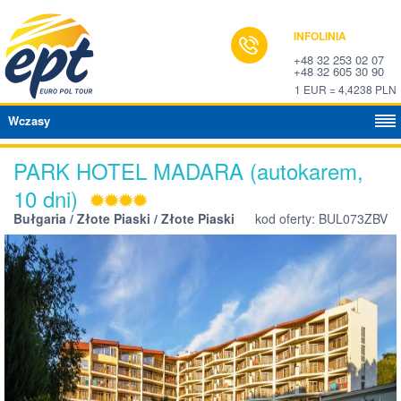
INFOLINIA
+48 32 253 02 07
+48 32 605 30 90
1 EUR = 4,4238 PLN
Wczasy
PARK HOTEL MADARA (autokarem,
10 dni)
Bułgaria / Złote Piaski / Złote Piaski
kod oferty: BUL073ZBV