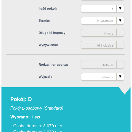
Ilość pokoi
1
Termin
2026-09-04
Długość imprezy
7 nocy
Wyżywienie
All inclusive
Rodzaj transportu
Autokar
Wyjazd z
Katowice
Pokój: D
Pokój 2-osobowy (Standard)
Wybrano: 1 szt.
Osoba dorosła: 3 070
PLN
Osoba dorosła: 3 070
PLN