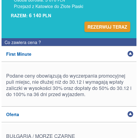
Przejazd z Katowice do Złote Piaski
6 140
RAZEM:
PLN
REZERWUJ TERAZ
Co zawiera cena
?
First Minute
Podane ceny obowiązują do wyczerpania promocyjnej
puli miejsc, nie dłużej niż do 30.12 i wymagają wpłaty
zaliczki w wysokości 30% oraz dopłaty do 50% do 30.12 i
do 100% na 36 dni przed wyjazdem.
Oferta
BUŁGARIA / MORZE CZARNE