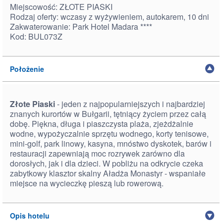
Miejscowość: ZŁOTE PIASKI
Rodzaj oferty: wczasy z wyżywieniem, autokarem, 10 dni
Zakwaterowanie: Park Hotel Madara ****
Kod: BUL073Z
Położenie
Złote Piaski
- jeden z najpopularniejszych i najbardziej
znanych kurortów w Bułgarii, tętniący życiem przez całą
dobę. Piękna, długa i piaszczysta plaża, zjeżdżalnie
wodne, wypożyczalnie sprzętu wodnego, korty tenisowe,
mini-golf, park linowy, kasyna, mnóstwo dyskotek, barów i
restauracji zapewniają moc rozrywek zarówno dla
dorosłych, jak i dla dzieci. W pobliżu na odkrycie czeka
zabytkowy klasztor skalny Aładża Monastyr - wspaniałe
miejsce na wycieczkę pieszą lub rowerową.
Opis hotelu