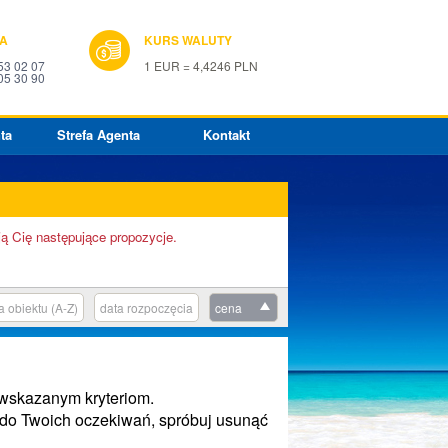
IA
KURS WALUTY
53 02 07
1 EUR = 4,4246 PLN
05 30 90
ta
Strefa Agenta
Kontakt
ją Cię następujące propozycje.
 obiektu (A-Z)
data rozpoczęcia
cena
 wskazanym kryteriom.
e do Twoich oczekiwań, spróbuj usunąć