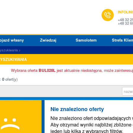
INFOLIN
+48 32 2
+48 32 6
ojazd własny
Zwiedzaj
Samolotem
Strefa Klien
wyszukiwania
WYSZUKIWANIA
Wybrana oferta
BUL028L
jest aktualnie niedostępna, może zainteresu
o:
0
ofert(y)
nazwa
Nie znaleziono oferty
Nie znaleziono ofert odpowiadających
Aby otrzymać wyniki najbliżej zbliżon
jeden lub kilka z wybranych filtrów.