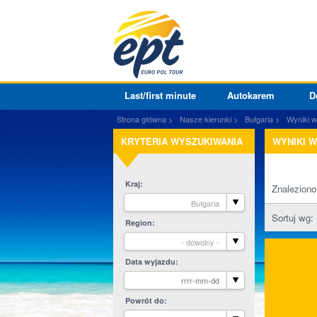
Last/first minute
Autokarem
D
Strona główna
Nasze kierunki
Bułgaria
Wyniki 
KRYTERIA WYSZUKIWANIA
WYNIKI 
Kraj
Znalezion
Bułgaria
Sortuj wg:
Region
- dowolny -
Data wyjazdu
Powrót do