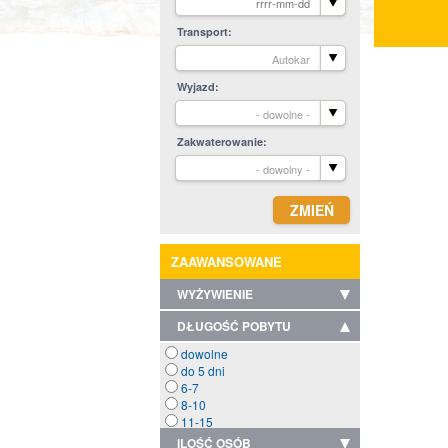
Transport
Autokar
Wyjazd
- dowolne -
Zakwaterowanie
- dowolny -
ZAAWANSOWANE
WYŻYWIENIE
DŁUGOŚĆ POBYTU
dowolne
do 5 dni
6-7
8-10
11-15
ILOŚĆ OSÓB