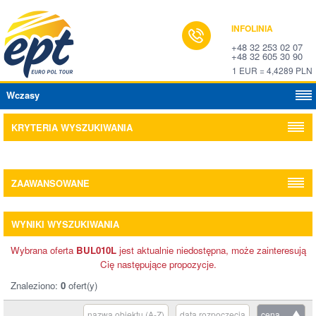
INFOLINIA
+48 32 253 02 07
+48 32 605 30 90
1 EUR = 4,4289 PLN
Wczasy
KRYTERIA WYSZUKIWANIA
ZAAWANSOWANE
WYNIKI WYSZUKIWANIA
Wybrana oferta
BUL010L
jest aktualnie niedostępna, może zainteresują
Cię następujące propozycje.
Znaleziono:
0
ofert(y)
nazwa obiektu (A-Z)
data rozpoczęcia
cena