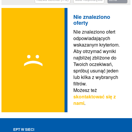
Nie znaleziono
oferty
Nie znaleziono ofert
odpowiadających
wskazanym kryteriom.
Aby otrzymać wyniki
najbliżej zbliżone do
Twoich oczekiwań,
spróbuj usunąć jeden
lub kilka z wybranych
filtrów.
Możesz też
skontaktować się z
nami
.
EPT W SIECI