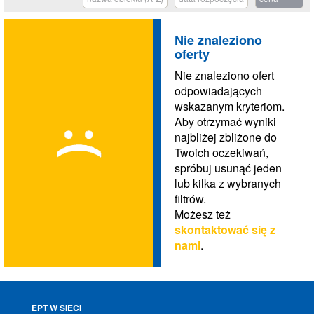
Nie znaleziono
oferty
Nie znaleziono ofert
odpowiadających
wskazanym kryteriom.
Aby otrzymać wyniki
najbliżej zbliżone do
Twoich oczekiwań,
spróbuj usunąć jeden
lub kilka z wybranych
filtrów.
Możesz też
skontaktować się z
nami
.
EPT W SIECI