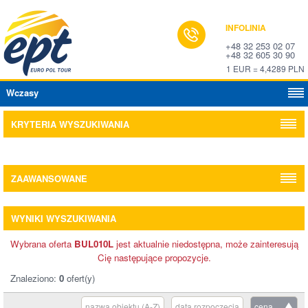
INFOLINIA
+48 32 253 02 07
+48 32 605 30 90
1 EUR = 4,4289 PLN
Wczasy
KRYTERIA WYSZUKIWANIA
ZAAWANSOWANE
WYNIKI WYSZUKIWANIA
Wybrana oferta
BUL010L
jest aktualnie niedostępna, może zainteresują
Cię następujące propozycje.
Znaleziono:
0
ofert(y)
nazwa obiektu (A-Z)
data rozpoczęcia
cena