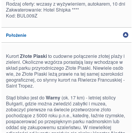
Rodzaj oferty: wczasy z wyżywieniem, autokarem, 10 dni
Zakwaterowanie: Hotel Shipka ****
Kod: BUL009Z
Położenie
Kurort
Złote Piaski
to cudowne połączenie złotej plaży i
zieleni. Okoliczne wzgórza porastają lasy wchodzące w
skład parku przyrodniczego Złote Piaski. Niewiele osób
wie, że Złote Piaski leżą prawie na tej samej szerokości
geograficznej, co słynny kurort na Riwierze Francuskiej -
Saint Tropez.
Stąd blisko jest do
Warny
(ok. 17 km) - letniej stolicy
Bułgarii, gdzie można zwiedzić zabytki i muzea,
zobaczyć pierwsze na świecie przetworzone złoto
pochodzące z 5000 roku p.n.e., katedrę, łaźnie rzymskie,
pospacerować po przepięknym parku nadmorskim lub
oddać się zakupowemu szaleństwu. W niewielkiej