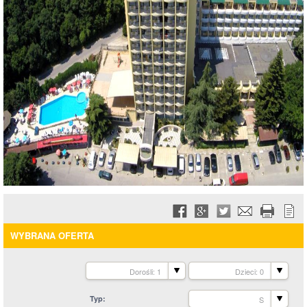
WYBRANA OFERTA
Dorośli: 1
Dzieci: 0
Typ
S