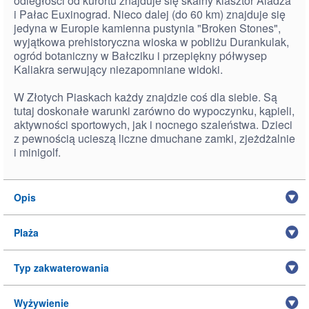
odległości od kurortu znajduje się skalny klasztor Aladża
i Pałac Euxinograd. Nieco dalej (do 60 km) znajduje się
jedyna w Europie kamienna pustynia "Broken Stones",
wyjątkowa prehistoryczna wioska w pobliżu Durankulak,
ogród botaniczny w Bałcziku i przepiękny półwysep
Kaliakra serwujący niezapomniane widoki.
W Złotych Piaskach każdy znajdzie coś dla siebie. Są
tutaj doskonałe warunki zarówno do wypoczynku, kąpieli,
aktywności sportowych, jak i nocnego szaleństwa. Dzieci
z pewnością ucieszą liczne dmuchane zamki, zjeżdżalnie
i minigolf.
Opis
Plaża
Typ zakwaterowania
Wyżywienie