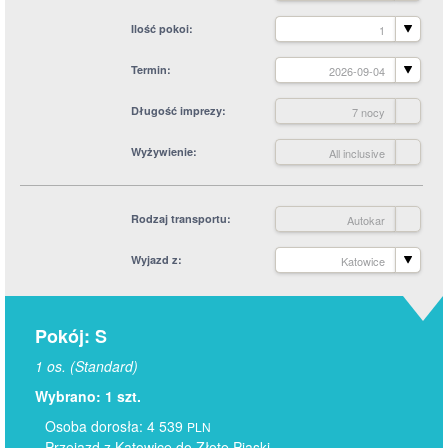
Ilość pokoi
1
Termin
2026-09-04
Długość imprezy
7 nocy
Wyżywienie
All inclusive
Rodzaj transportu
Autokar
Wyjazd z
Katowice
Pokój: S
1 os. (Standard)
Wybrano: 1 szt.
Osoba dorosła: 4 539
PLN
Przejazd z Katowice do Złote Piaski