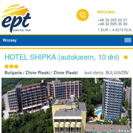
INFOLINIA
+48 32 253 02 07
+48 32 605 30 90
1 EUR = 4,4274 PLN
Wczasy
HOTEL SHIPKA (autokarem, 10 dni)
Bułgaria / Złote Piaski / Złote Piaski
kod oferty: BUL009ZBV