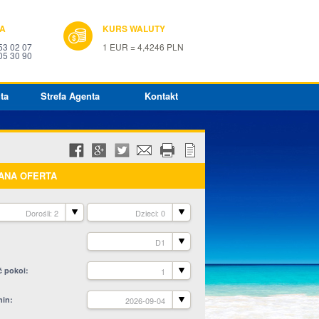
IA
KURS WALUTY
53 02 07
1 EUR = 4,4246 PLN
05 30 90
ta
Strefa Agenta
Kontakt
ANA OFERTA
Dorośli: 2
Dzieci: 0
D1
ć pokoi
1
min
2026-09-04