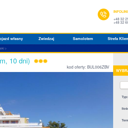
INFOLIN
+48 32 2
+48 32 6
ojazd własny
Zwiedzaj
Samolotem
Strefa Klien
ski
m, 10 dni)
kod oferty: BUL006ZBV
WYBR
Typ
Iloś
Ter