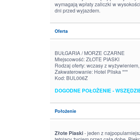
wymagają wpłaty zaliczki w wysokośc
dni przed wyjazdem.
Oferta
BUŁGARIA / MORZE CZARNE
Miejscowość: ZŁOTE PIASKI
Rodzaj oferty: wczasy z wyżywieniem,
Zakwaterowanie: Hotel Pliska ***
Kod: BUL006Z
DOGODNE POŁOŻENIE - WSZĘDZIE
Położenie
Złote Piaski
- jeden z najpopularniejs
tętniący życiem przez całą dobę. Piękn