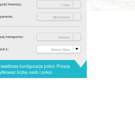
gość imprezy
7 nocy
ywienie
All inclusive
zaj transportu
Autokar
azd z
Bielsko Biała
rawidłowa konfiguracja pokoi. Proszę
fikować liczbę osób i pokoi.