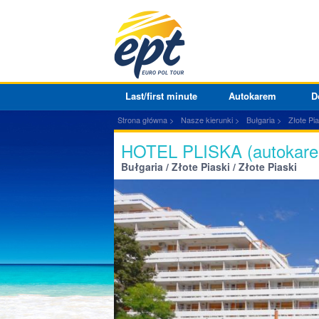
Last/first minute
Autokarem
D
Strona główna
Nasze kierunki
Bułgaria
Złote Pia
HOTEL PLISKA (autokare
Bułgaria / Złote Piaski / Złote Piaski