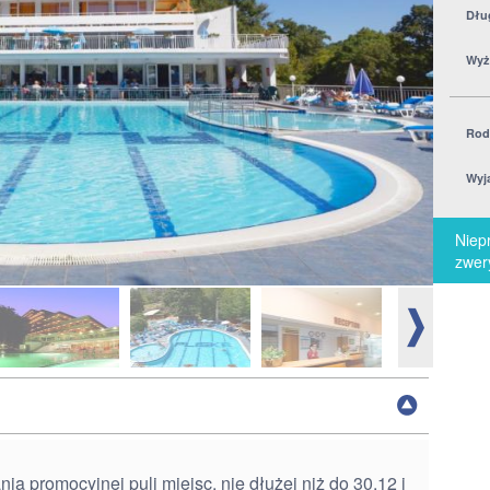
Dłu
Wyż
Rod
Wyj
Niep
zwery
 promocyjnej puli miejsc, nie dłużej niż do 30.12 i