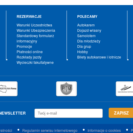
REZERWACJE
POLECAMY
Warunki Uczestnictwa
Autokarem
Warunki Ubezpieczenia
Dojazd własny
Standardowy formularz
Samolotem
informacyjny
Dla młodzieży
Promocje
Dla grup
Płatności online
Hobby
Rozkłady jazdy
Bilety autokarowe i lotnicze
Wycieczki fakultatywne
NEWSLETTER
watności
Regulamin serwisu internetowego
Informacje o cookies
P