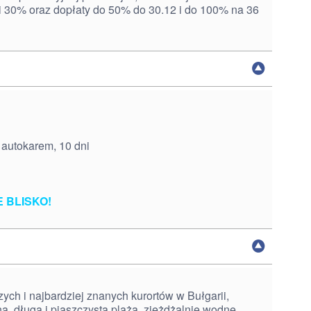
i 30% oraz dopłaty do 50% do 30.12 i do 100% na 36
 autokarem, 10 dni
 BLISKO!
zych i najbardziej znanych kurortów w Bułgarii,
a, długa i piaszczysta plaża, zjeżdżalnie wodne,