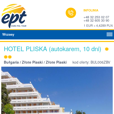
INFOLINIA
+48 32 253 02 07
+48 32 605 30 90
1 EUR = 4,4289 PLN
Wczasy
HOTEL PLISKA (autokarem, 10 dni)
Bułgaria / Złote Piaski / Złote Piaski
kod oferty: BUL006ZBV