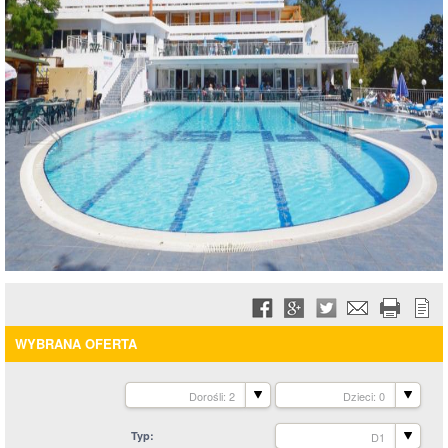
WYBRANA OFERTA
Dorośli: 2
Dzieci: 0
Typ
D1